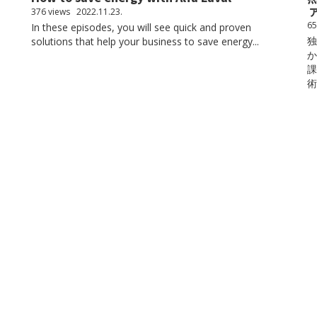
376 views
2022.11.23.
65
In these episodes, you will see quick and proven
独
solutions that help your business to save energy...
か
課
術