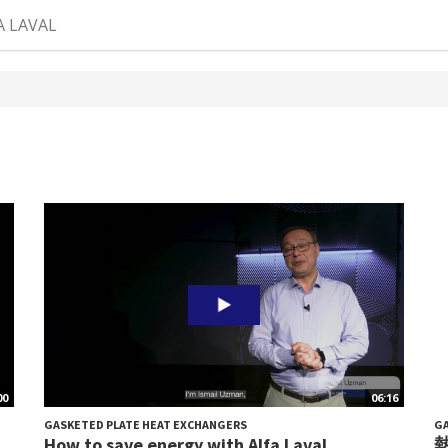
A LAVAL
00
06:16
GASKETED PLATE HEAT EXCHANGERS
GA
How to save energy with Alfa Laval